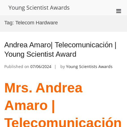
Skip
Young Scientist Awards
to
Pri
content
Men
Tag:
Telecom Hardware
for
Mobi
Andrea Amaro| Telecomunicación |
Young Scientist Award
Published on
07/06/2024
by
Young Scientists Awards
Mrs. Andrea
Amaro |
Telecomunicación