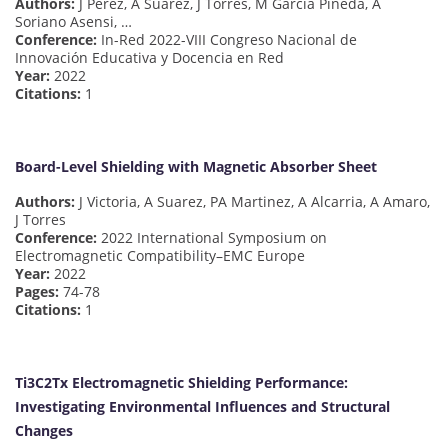
Authors:
J Perez, A Suarez, J Torres, M Garcia Pineda, A
Soriano Asensi, …
Conference:
In-Red 2022-VIII Congreso Nacional de
Innovación Educativa y Docencia en Red
Year:
2022
Citations:
1
Board-Level Shielding with Magnetic Absorber Sheet
Authors:
J Victoria, A Suarez, PA Martinez, A Alcarria, A Amaro,
J Torres
Conference:
2022 International Symposium on
Electromagnetic Compatibility–EMC Europe
Year:
2022
Pages:
74-78
Citations:
1
Ti3C2Tx Electromagnetic Shielding Performance:
Investigating Environmental Influences and Structural
Changes