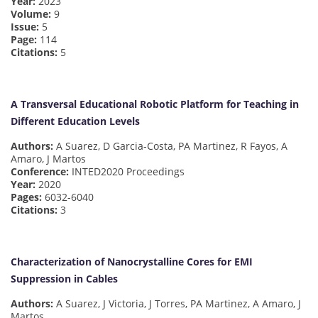
Year:
2023
Volume:
9
Issue:
5
Page:
114
Citations:
5
A Transversal Educational Robotic Platform for Teaching in
Different Education Levels
Authors:
A Suarez, D Garcia-Costa, PA Martinez, R Fayos, A
Amaro, J Martos
Conference:
INTED2020 Proceedings
Year:
2020
Pages:
6032-6040
Citations:
3
Characterization of Nanocrystalline Cores for EMI
Suppression in Cables
Authors:
A Suarez, J Victoria, J Torres, PA Martinez, A Amaro, J
Martos