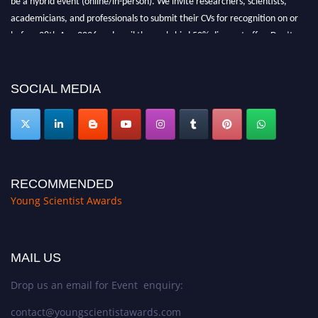
academicians, and professionals to submit their CVs for recognition on or
before 28th Aug 2026 and avail the early bird 50% discount offer. Don’t
miss this chance to showcase your work on a global platform. Apply now at
https://youngscientistawards.com."
SOCIAL MEDIA
RECOMMENDED
Young Scientist Awards
MAIL US
Drop us an email for Event enquiry:
contact@youngscientistawards.com