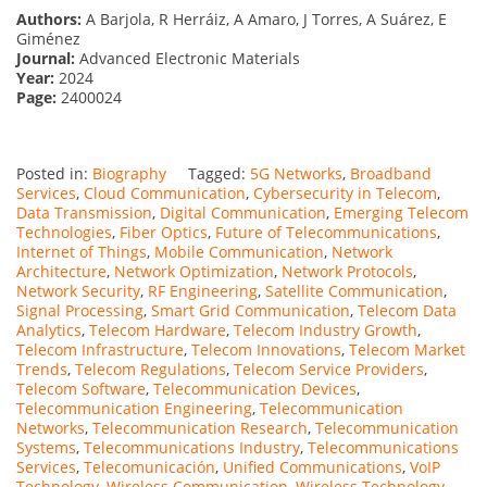
Authors:
A Barjola, R Herráiz, A Amaro, J Torres, A Suárez, E
Giménez
Journal:
Advanced Electronic Materials
Year:
2024
Page:
2400024
Posted in:
Biography
Tagged:
5G Networks
,
Broadband
Services
,
Cloud Communication
,
Cybersecurity in Telecom
,
Data Transmission
,
Digital Communication
,
Emerging Telecom
Technologies
,
Fiber Optics
,
Future of Telecommunications
,
Internet of Things
,
Mobile Communication
,
Network
Architecture
,
Network Optimization
,
Network Protocols
,
Network Security
,
RF Engineering
,
Satellite Communication
,
Signal Processing
,
Smart Grid Communication
,
Telecom Data
Analytics
,
Telecom Hardware
,
Telecom Industry Growth
,
Telecom Infrastructure
,
Telecom Innovations
,
Telecom Market
Trends
,
Telecom Regulations
,
Telecom Service Providers
,
Telecom Software
,
Telecommunication Devices
,
Telecommunication Engineering
,
Telecommunication
Networks
,
Telecommunication Research
,
Telecommunication
Systems
,
Telecommunications Industry
,
Telecommunications
Services
,
Telecomunicación
,
Unified Communications
,
VoIP
Technology
,
Wireless Communication
,
Wireless Technology