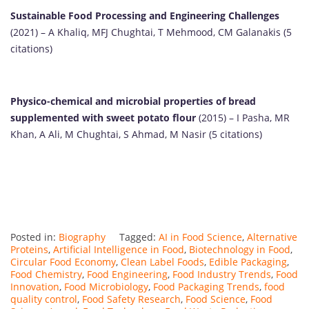
Sustainable Food Processing and Engineering Challenges
(2021) – A Khaliq, MFJ Chughtai, T Mehmood, CM Galanakis (5
citations)
Physico-chemical and microbial properties of bread
supplemented with sweet potato flour
(2015) – I Pasha, MR
Khan, A Ali, M Chughtai, S Ahmad, M Nasir (5 citations)
Posted in:
Biography
Tagged:
AI in Food Science
,
Alternative
Proteins
,
Artificial Intelligence in Food
,
Biotechnology in Food
,
Circular Food Economy
,
Clean Label Foods
,
Edible Packaging
,
Food Chemistry
,
Food Engineering
,
Food Industry Trends
,
Food
Innovation
,
Food Microbiology
,
Food Packaging Trends
,
food
quality control
,
Food Safety Research
,
Food Science
,
Food