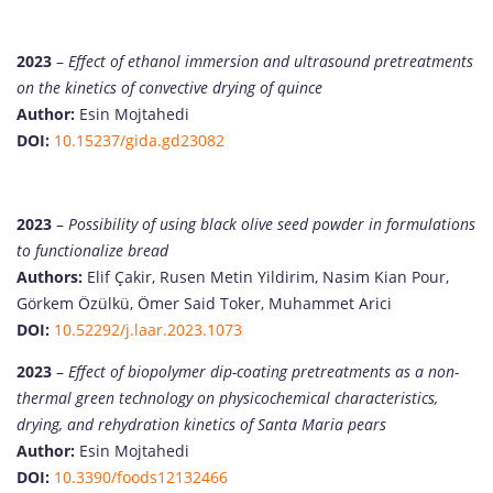
2023
–
Effect of ethanol immersion and ultrasound pretreatments
on the kinetics of convective drying of quince
Author:
Esin Mojtahedi
DOI:
10.15237/gida.gd23082
2023
–
Possibility of using black olive seed powder in formulations
to functionalize bread
Authors:
Elif Çakir, Rusen Metin Yildirim, Nasim Kian Pour,
Görkem Özülkü, Ömer Said Toker, Muhammet Arici
DOI:
10.52292/j.laar.2023.1073
2023
–
Effect of biopolymer dip-coating pretreatments as a non-
thermal green technology on physicochemical characteristics,
drying, and rehydration kinetics of Santa Maria pears
Author:
Esin Mojtahedi
DOI:
10.3390/foods12132466