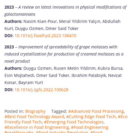
2023
–
A review on latest innovations in physical modifications of
galactomannans
Authors:
Nasim Kian-Pour, Meral Yildirim Yalçın, Abdullah
Kurt, Duygu Ozmen, Omer Said Toker
DOI:
10.1016/j.foodhyd.2023.108470
2023
–
Improvement of spreadability of grape molasses with
induced crystallization for production of creamed molasses as a
novel product
Authors:
Duygu Ozmen, Rusen Metin Yildirim, Kubra Bursa,
Esin Mojtahedi, Omer Said Toker, Ibrahim Palabiyik, Nevzat
Konar, Bayram Yurt
DOI:
10.1016/j.ijgfs.2022.100628
Posted in:
Biography
Tagged:
#Advanced Food Processing
,
#Best Food Technology Award
,
#Cutting Edge Food Tech
,
#Eco
Friendly Food Tech
,
#Emerging Food Technologies
,
#Excellence in Food Engineering
,
#Food Engineering
Breakthroughs
,
#Food Industry Revolution
,
#Food