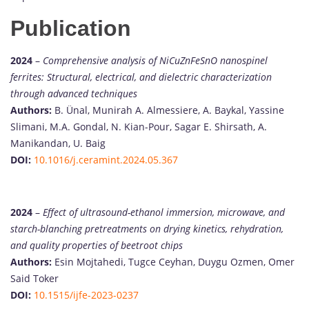
Publication
2024
–
Comprehensive analysis of NiCuZnFeSnO nanospinel
ferrites: Structural, electrical, and dielectric characterization
through advanced techniques
Authors:
B. Ünal, Munirah A. Almessiere, A. Baykal, Yassine
Slimani, M.A. Gondal, N. Kian-Pour, Sagar E. Shirsath, A.
Manikandan, U. Baig
DOI:
10.1016/j.ceramint.2024.05.367
2024
–
Effect of ultrasound-ethanol immersion, microwave, and
starch-blanching pretreatments on drying kinetics, rehydration,
and quality properties of beetroot chips
Authors:
Esin Mojtahedi, Tugce Ceyhan, Duygu Ozmen, Omer
Said Toker
DOI:
10.1515/ijfe-2023-0237