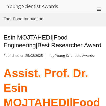
Skip
Young Scientist Awards
to
Pri
content
Men
Tag:
Food Innovation
for
Mobi
Esin MOJTAHEDI|Food
Engineering|Best Researcher Award
Published on
25/02/2025
by
Young Scientists Awards
Assist. Prof. Dr.
Esin
MOJTAHEDI|Food