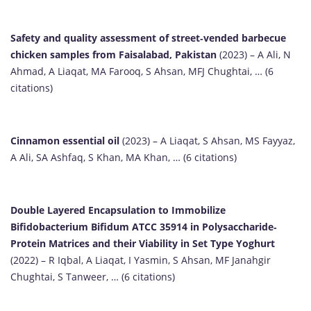
Safety and quality assessment of street‐vended barbecue
chicken samples from Faisalabad, Pakistan
(2023) – A Ali, N
Ahmad, A Liaqat, MA Farooq, S Ahsan, MFJ Chughtai, … (6
citations)
Cinnamon essential oil
(2023) – A Liaqat, S Ahsan, MS Fayyaz,
A Ali, SA Ashfaq, S Khan, MA Khan, … (6 citations)
Double Layered Encapsulation to Immobilize
Bifidobacterium Bifidum ATCC 35914 in Polysaccharide‐
Protein Matrices and their Viability in Set Type Yoghurt
(2022) – R Iqbal, A Liaqat, I Yasmin, S Ahsan, MF Janahgir
Chughtai, S Tanweer, … (6 citations)