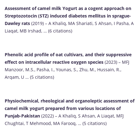
Assessment of camel milk Yogurt as a cogent approach on
Streptozotocin (STZ) induced diabetes mellitus in sprague-
Dawley rats
(2019) – A Khaliq, MA Shariati, S Ahsan, I Pasha, A
Liaqat, MB Irshad, … (6 citations)
Phenolic acid profile of oat cultivars, and their suppressive
effect on intracellular reactive oxygen species
(2023) – MFJ
Manzoor, M.S., Pasha, I., Younas, S., Zhu, M., Hussain, R.,
Arqam, U … (5 citations)
Physiochemical, rheological and organoleptic assessment of
camel milk yogurt prepared from various locations of
Punjab-Pakistan
(2022) – A Khaliq, S Ahsan, A Liaqat, MFJ
Chughtai, T Mehmood, MA Farooq, … (5 citations)